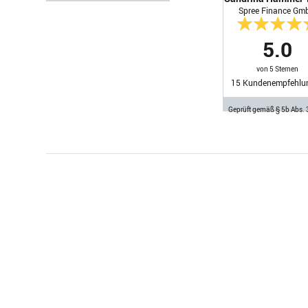
Spree Finance Gm
5.0
von 5 Sternen
15
Kundenempfehlu
Geprüft gemäß § 5b Abs.