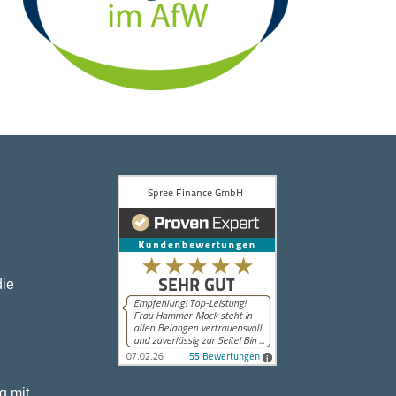
die
g mit