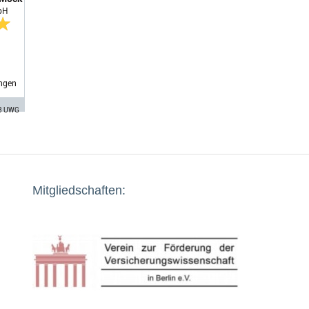
bH
ngen
 3 UWG
Mitgliedschaften: