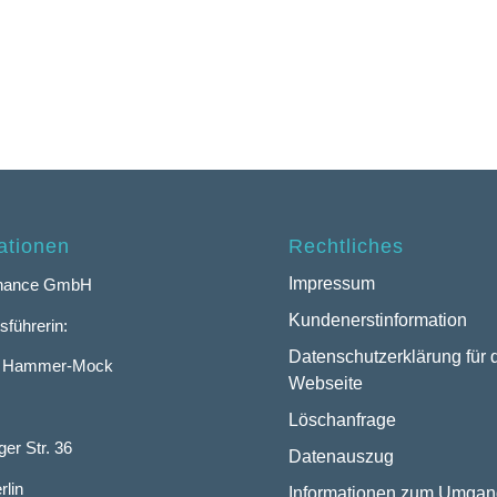
ationen
Rechtliches
Impressum
inance GmbH
Kundenerstinformation
sführerin:
Datenschutzerklärung für 
a Hammer-Mock
Webseite
Löschanfrage
er Str. 36
Datenauszug
rlin
Informationen zum Umgan